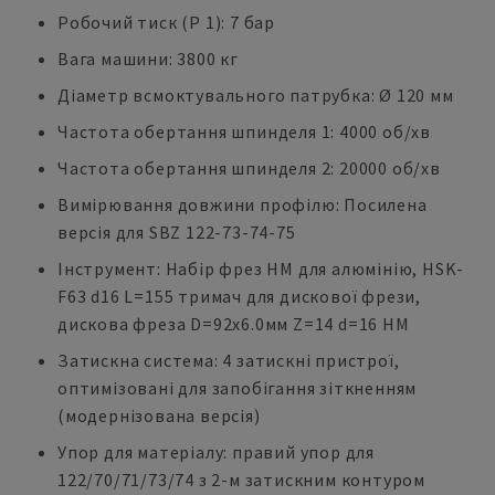
Робочий тиск (P 1): 7 бар
Вага машини: 3800 кг
Діаметр всмоктувального патрубка: Ø 120 мм
Частота обертання шпинделя 1: 4000 об/хв
Частота обертання шпинделя 2: 20000 об/хв
Вимірювання довжини профілю: Посилена
версія для SBZ 122-73-74-75
Інструмент: Набір фрез HM для алюмінію, HSK-
F63 d16 L=155 тримач для дискової фрези,
дискова фреза D=92x6.0мм Z=14 d=16 HM
Затискна система: 4 затискні пристрої,
оптимізовані для запобігання зіткненням
(модернізована версія)
Упор для матеріалу: правий упор для
122/70/71/73/74 з 2-м затискним контуром