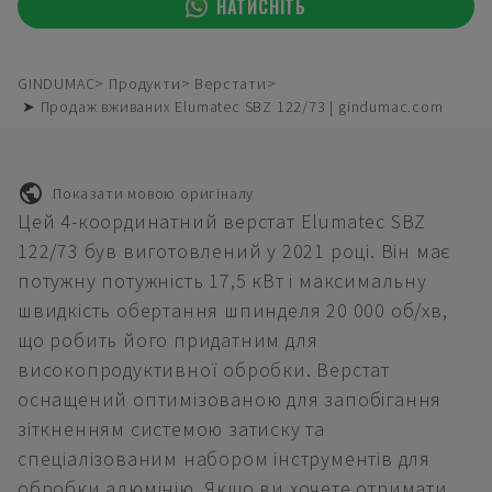
НАТИСНІТЬ
GINDUMAC
Продукти
Верстати
➤ Продаж вживаних Elumatec SBZ 122/73 | gindumac.com
Показати мовою оригіналу
Цей 4-координатний верстат Elumatec SBZ
122/73 був виготовлений у 2021 році. Він має
потужну потужність 17,5 кВт і максимальну
швидкість обертання шпинделя 20 000 об/хв,
що робить його придатним для
високопродуктивної обробки. Верстат
оснащений оптимізованою для запобігання
зіткненням системою затиску та
спеціалізованим набором інструментів для
обробки алюмінію. Якщо ви хочете отримати