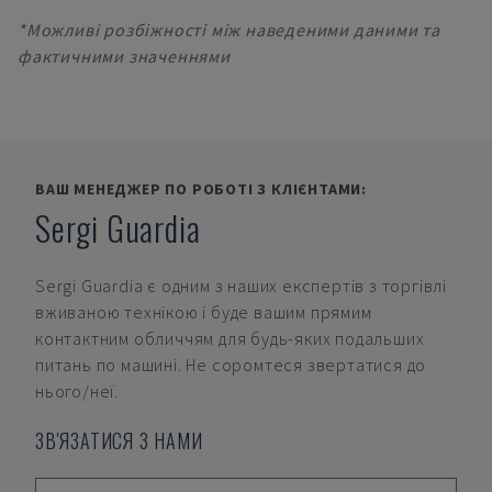
*Можливі розбіжності між наведеними даними та
фактичними значеннями
ВАШ МЕНЕДЖЕР ПО РОБОТІ З КЛІЄНТАМИ:
Sergi Guardia
Sergi Guardia
є одним з наших експертів з торгівлі
вживаною технікою і буде вашим прямим
контактним обличчям для будь-яких подальших
питань по машині. Не соромтеся звертатися до
нього/неї.
ЗВ'ЯЗАТИСЯ З НАМИ