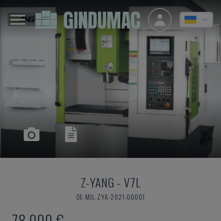
Z-YANG
-
V7L
DE-MIL-ZYA-2021-00001
78.000 €