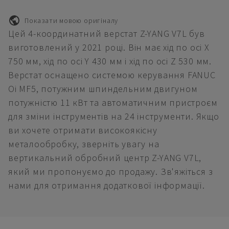
Показати мовою оригіналу
Цей 4-координатний верстат Z-YANG V7L був
виготовлений у 2021 році. Він має хід по осі X
750 мм, хід по осі Y 430 мм і хід по осі Z 530 мм.
Верстат оснащено системою керування FANUC
Oi MF5, потужним шпиндельним двигуном
потужністю 11 кВт та автоматичним пристроєм
для зміни інструментів на 24 інструменти. Якщо
ви хочете отримати високоякісну
металообробку, зверніть увагу на
вертикальний обробний центр Z-YANG V7L,
який ми пропонуємо до продажу. Зв'яжіться з
нами для отримання додаткової інформації.