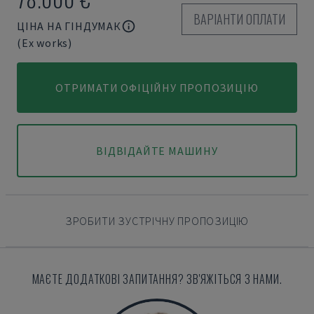
ВАРІАНТИ ОПЛАТИ
ЦІНА НА ГІНДУМАК
(Ex works)
ОТРИМАТИ ОФІЦІЙНУ ПРОПОЗИЦІЮ
ВІДВІДАЙТЕ МАШИНУ
ЗРОБИТИ ЗУСТРІЧНУ ПРОПОЗИЦІЮ
МАЄТЕ ДОДАТКОВІ ЗАПИТАННЯ? ЗВ'ЯЖІТЬСЯ З НАМИ.