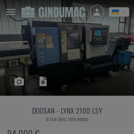
DOOSAN
-
LYNX 2100 LSY
SI-TUR-DOO-2019-00001
94.000 €