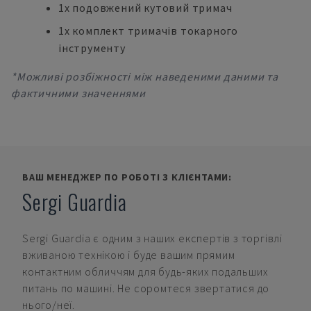
1x подовжений кутовий тримач
1x комплект тримачів токарного
інструменту
*Можливі розбіжності між наведеними даними та
фактичними значеннями
ВАШ МЕНЕДЖЕР ПО РОБОТІ З КЛІЄНТАМИ:
Sergi Guardia
Sergi Guardia
є одним з наших експертів з торгівлі
вживаною технікою і буде вашим прямим
контактним обличчям для будь-яких подальших
питань по машині. Не соромтеся звертатися до
нього/неї.