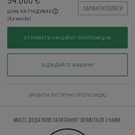
ВАРІАНТИ ОПЛАТИ
ЦІНА НА ГІНДУМАК
(Ex works)
ОТРИМАТИ ОФІЦІЙНУ ПРОПОЗИЦІЮ
ВІДВІДАЙТЕ МАШИНУ
ЗРОБИТИ ЗУСТРІЧНУ ПРОПОЗИЦІЮ
МАЄТЕ ДОДАТКОВІ ЗАПИТАННЯ? ЗВ'ЯЖІТЬСЯ З НАМИ.