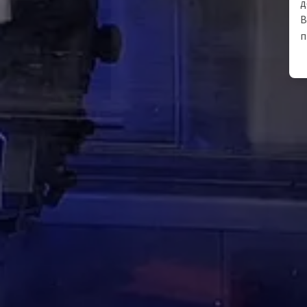
д
В
п