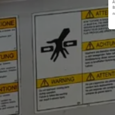
д
В
п