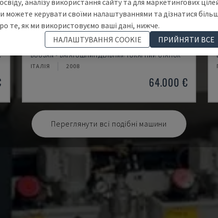
освіду, аналізу використання сайту та для маркетингових цілей
и можете керувати своїми налаштуваннями та дізнатися біль
ро те, як ми використовуємо ваші дані, нижче.
НАЛАШТУВАННЯ COOKIE
ПРИЙНЯТИ ВСЕ
PUMA TT2500SY
К
DOOSAN - БАГАТОШПИНДЕЛЬНИЙ ТОКАРНИЙ СТАНОК
ІТАЛІЯ
2008
€
64.000 €
Переглянути всі подібні машини