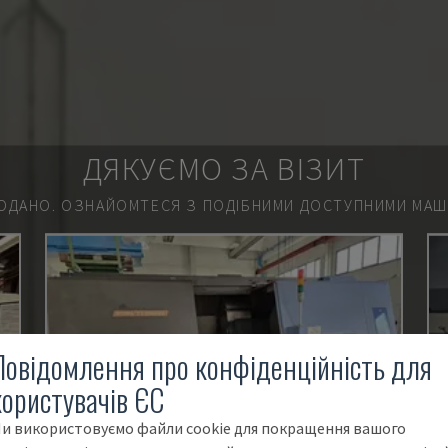
ДЯКУЄМО ЗА ВІЗИТ
ОДАНО.
ОЗНАЙОМТЕСЯ З ПОДІБНИМИ ДОСТУПНИМИ МАШИ
Повідомлення про конфіденційність для
користувачів ЄС
и використовуємо файли cookie для покращення вашого