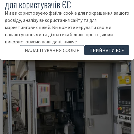
PUMA V8300MR
для користувачів ЄС
DN SOLUTIONS - ВЕРТИКАЛЬНО-ТОКАРНИЙ ВЕРСТАТ
Ми використовуємо файли cookie для покращення вашого
НІМЕЧЧИНА
2023
досвіду, аналізу використання сайту та для
150.000 €
маркетингових цілей. Ви можете керувати своїми
налаштуваннями та дізнатися більше про те, як ми
використовуємо ваші дані, нижче.
НАЛАШТУВАННЯ COOKIE
ПРИЙНЯТИ ВСЕ