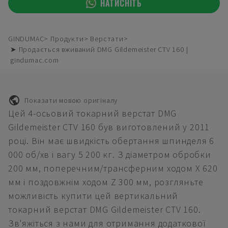
НАТИСНІТЬ
GINDUMAC
Продукти
Верстати
➤ Продається вживаний DMG Gildemeister CTV 160 |
gindumac.com
Показати мовою оригіналу
Цей 4-осьовий токарний верстат DMG
Gildemeister CTV 160 був виготовлений у 2011
році. Він має швидкість обертання шпинделя 6
000 об/хв і вагу 5 200 кг. З діаметром обробки
200 мм, поперечним/трансферним ходом X 620
мм і поздовжнім ходом Z 300 мм, розгляньте
можливість купити цей вертикальний
токарний верстат DMG Gildemeister CTV 160.
Зв'яжіться з нами для отримання додаткової