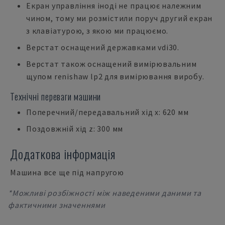
Екран управління іноді не працює належним
чином, тому ми розмістили поруч другий екран
з клавіатурою, з якою ми працюємо.
Верстат оснащений державками vdi30.
Верстат також оснащений вимірювальним
щупом renishaw lp2 для вимірювання виробу.
Технічні переваги машини
Поперечний/передавальний хід x: 620 мм
Поздовжній хід z: 300 мм
Додаткова інформація
Машина все ще під напругою
*Можливі розбіжності між наведеними даними та
фактичними значеннями