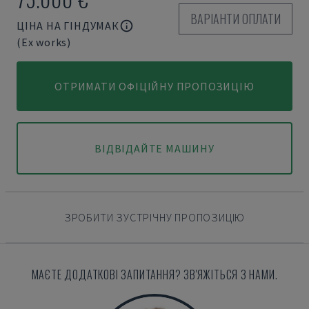
ВАРІАНТИ ОПЛАТИ
ЦІНА НА ГІНДУМАК
(Ex works)
ОТРИМАТИ ОФІЦІЙНУ ПРОПОЗИЦІЮ
ВІДВІДАЙТЕ МАШИНУ
ЗРОБИТИ ЗУСТРІЧНУ ПРОПОЗИЦІЮ
МАЄТЕ ДОДАТКОВІ ЗАПИТАННЯ? ЗВ'ЯЖІТЬСЯ З НАМИ.