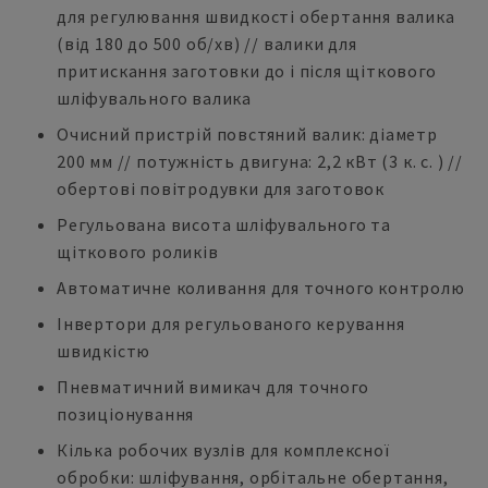
для регулювання швидкості обертання валика
(від 180 до 500 об/хв) // валики для
притискання заготовки до і після щіткового
шліфувального валика
Очисний пристрій повстяний валик: діаметр
200 мм // потужність двигуна: 2,2 кВт (3 к. с. ) //
обертові повітродувки для заготовок
Регульована висота шліфувального та
щіткового роликів
Автоматичне коливання для точного контролю
Інвертори для регульованого керування
швидкістю
Пневматичний вимикач для точного
позиціонування
Кілька робочих вузлів для комплексної
обробки: шліфування, орбітальне обертання,