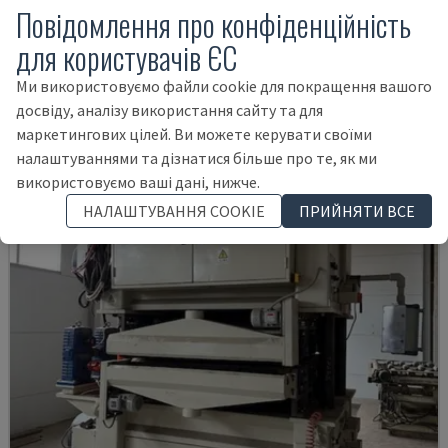
Повідомлення про конфіденційність
S3 223TM
для користувачів ЄС
VIET - ЛЕНТОЧНАЯ ШЛИФОВАЛЬНАЯ МАШИНА
Ми використовуємо файли cookie для покращення вашого
НІМЕЧЧИНА
2006
досвіду, аналізу використання сайту та для
17.000 €
маркетингових цілей. Ви можете керувати своїми
налаштуваннями та дізнатися більше про те, як ми
використовуємо ваші дані, нижче.
НАЛАШТУВАННЯ COOKIE
ПРИЙНЯТИ ВСЕ