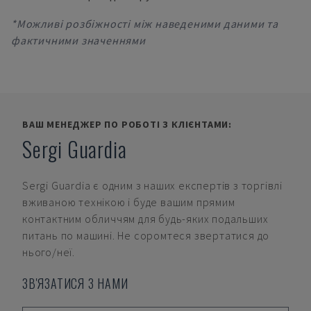
*Можливі розбіжності між наведеними даними та
фактичними значеннями
ВАШ МЕНЕДЖЕР ПО РОБОТІ З КЛІЄНТАМИ:
Sergi Guardia
Sergi Guardia
є одним з наших експертів з торгівлі
вживаною технікою і буде вашим прямим
контактним обличчям для будь-яких подальших
питань по машині. Не соромтеся звертатися до
нього/неї.
ЗВ'ЯЗАТИСЯ З НАМИ