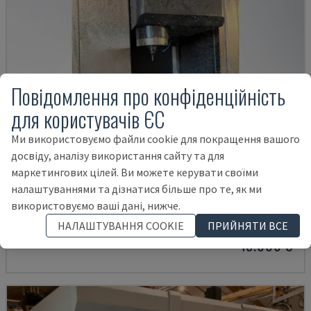
Повідомлення про конфіденційність
для користувачів ЄС
Ми використовуємо файли cookie для покращення вашого
досвіду, аналізу використання сайту та для
маркетингових цілей. Ви можете керувати своїми
VTC 300C II
налаштуваннями та дізнатися більше про те, як ми
MAZAK - ВЕРТИКАЛЬНИЙ ОБРОБНИЙ ЦЕНТР
використовуємо ваші дані, нижче.
ДАНІЯ
2012
НАЛАШТУВАННЯ COOKIE
ПРИЙНЯТИ ВСЕ
45.000 €