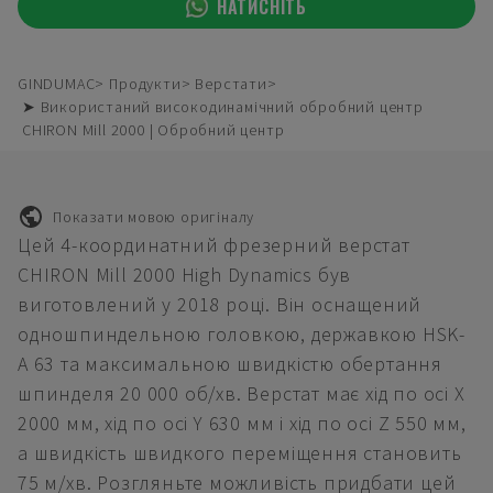
НАТИСНІТЬ
GINDUMAC
Продукти
Верстати
➤ Використаний високодинамічний обробний центр
CHIRON Mill 2000 | Обробний центр
Показати мовою оригіналу
Цей 4-координатний фрезерний верстат
CHIRON Mill 2000 High Dynamics був
виготовлений у 2018 році. Він оснащений
одношпиндельною головкою, державкою HSK-
A 63 та максимальною швидкістю обертання
шпинделя 20 000 об/хв. Верстат має хід по осі X
2000 мм, хід по осі Y 630 мм і хід по осі Z 550 мм,
а швидкість швидкого переміщення становить
75 м/хв. Розгляньте можливість придбати цей