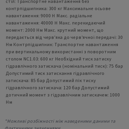
стіл: Транспортне навантаження без
контрпідшипника: 300 кг Максимальне осьове
навантаження: 9000 Н Макс. радіальне
навантаження: 40000 Н Макс. перекидаючий
момент: 2000 Нм Макс. крутний момент, що
передається від черв'яка до черв'ячної передачі: 30
Нм Контрпідшипник: Транспортне навантаження
при вертикальному використанні з поворотним
столом NC1.03: 600 кг Необхідний тиск затиску
гідравлічного затискача (номінальний тиск): 75 бар
Допустимий тиск затискання гідравлічного
затискача: 85 бар Допустимий пік тиску
гідравлічного затискача: 120 бар Допустимий
дотичний момент з гідравлічним затискачем: 1000
Нм
*Можливі розбіжності між наведеними даними та
фактичними значеннями