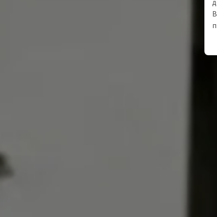
д
В
п