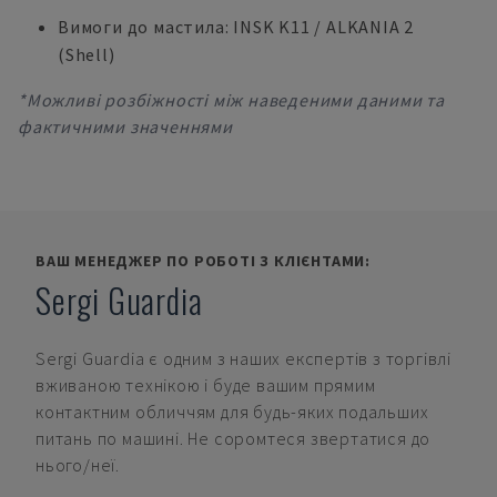
Вимоги до мастила: INSK K11 / ALKANIA 2
(Shell)
*Можливі розбіжності між наведеними даними та
фактичними значеннями
ВАШ МЕНЕДЖЕР ПО РОБОТІ З КЛІЄНТАМИ:
Sergi Guardia
Sergi Guardia
є одним з наших експертів з торгівлі
вживаною технікою і буде вашим прямим
контактним обличчям для будь-яких подальших
питань по машині. Не соромтеся звертатися до
нього/неї.