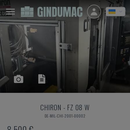
CHIRON
-
FZ 08 W
DE-MIL-CHI-2001-00002
8.500 €