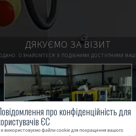
ДЯКУЄМО ЗА ВІЗИТ
ОДАНО.
ОЗНАЙОМТЕСЯ З ПОДІБНИМИ ДОСТУПНИМИ МАШИ
Повідомлення про конфіденційність для
користувачів ЄС
и використовуємо файли cookie для покращення вашого