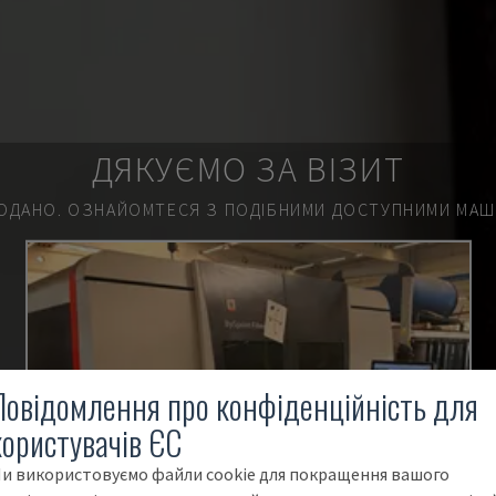
ДЯКУЄМО ЗА ВІЗИТ
ОДАНО.
ОЗНАЙОМТЕСЯ З ПОДІБНИМИ ДОСТУПНИМИ МАШИ
Повідомлення про конфіденційність для
користувачів ЄС
и використовуємо файли cookie для покращення вашого