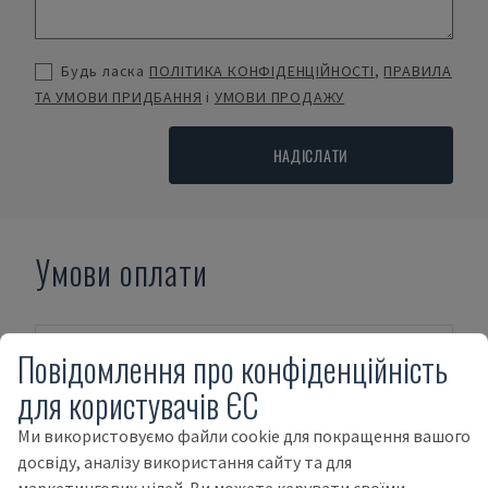
Будь ласка
ПОЛІТИКА КОНФІДЕНЦІЙНОСТІ
,
ПРАВИЛА
ТА УМОВИ ПРИДБАННЯ
і
УМОВИ ПРОДАЖУ
НАДІСЛАТИ
Умови оплати
Повідомлення про конфіденційність
для користувачів ЄС
Ми використовуємо файли cookie для покращення вашого
ОПЛАТА ЗАЗДАЛЕГІДЬ
досвіду, аналізу використання сайту та для