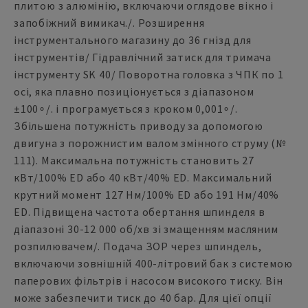
плитою з алюмінію, включаючи оглядове вікно і
запобіжний вимикач./. Розширення
інструментального магазину до 36 гнізд для
інструментів/ Гідравлічний затиск для тримача
інструменту SK 40/ Поворотна головка з ЧПК по 1
осі, яка плавно позиціонується з діапазоном
±100∘/. і програмується з кроком 0,001∘/.
Збільшена потужність приводу за допомогою
двигуна з порожнистим валом змінного струму (№
111). Максимальна потужність становить 27
кВт/100% ED або 40 кВт/40% ED. Максимальний
крутний момент 127 Нм/100% ED або 191 Нм/40%
ED. Підвищена частота обертання шпинделя в
діапазоні 30-12 000 об/хв зі змащенням масляним
розпилювачем/. Подача ЗОР через шпиндель,
включаючи зовнішній 400-літровий бак з системою
паперових фільтрів і насосом високого тиску. Він
може забезпечити тиск до 40 бар. Для цієї опції