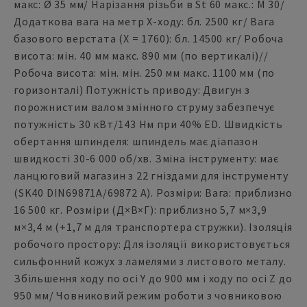
макс: Ø 35 мм/ Нарізання різьби в St 60 макс.: M 30/
Додаткова вага на метр Х-ходу: бл. 2500 кг/ Вага
базового верстата (X = 1760): бл. 14500 кг/ Робоча
висота: мін. 40 мм макс. 890 мм (по вертикалі)//
Робоча висота: мін. мін. 250 мм макс. 1100 мм (по
горизонталі) Потужність приводу: Двигун з
порожнистим валом змінного струму забезпечує
потужність 30 кВт/143 Нм при 40% ED. Швидкість
обертання шпинделя: шпиндель має діапазон
швидкості 30-6 000 об/хв. Зміна інструменту: має
ланцюговий магазин з 22 гніздами для інструменту
(SK40 DIN69871A/69872 A). Розміри: Вага: приблизно
16 500 кг. Розміри (Д×В×Г): приблизно 5,7 м×3,9
м×3,4 м (+1,7 м для транспортера стружки). Ізоляція
робочого простору: Для ізоляції використовується
сильфонний кожух з ламелями з листового металу.
Збільшення ходу по осі Y до 900 мм і ходу по осі Z до
950 мм/ Човниковий режим роботи з човниковою