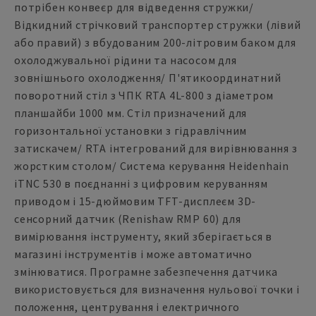
потрібен конвеєр для відведення стружки/
Відкидний стрічковий транспортер стружки (лівий
або правий) з вбудованим 200-літровим баком для
охолоджувальної рідини та насосом для
зовнішнього охолодження/ П'ятикоординатний
поворотний стіл з ЧПК RTA 4L-800 з діаметром
планшайби 1000 мм. Стіл призначений для
горизонтальної установки з гідравлічним
затискачем/ RTA інтегрований для вирівнювання з
жорстким столом/ Система керування Heidenhain
iTNC 530 в поєднанні з цифровим керуванням
приводом і 15-дюймовим TFT-дисплеєм 3D-
сенсорний датчик (Renishaw RMP 60) для
вимірювання інструменту, який зберігається в
магазині інструментів і може автоматично
змінюватися. Програмне забезпечення датчика
використовується для визначення нульової точки і
положення, центрування і електричного