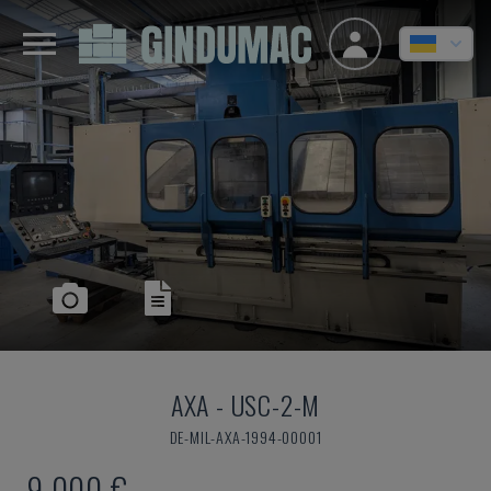
AXA
-
USC-2-M
DE-MIL-AXA-1994-00001
9.000 €