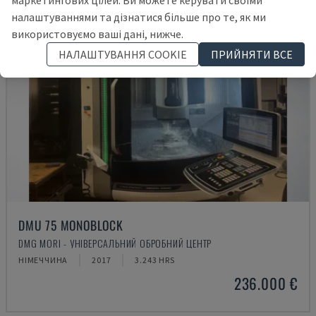
маркетингових цілей. Ви можете керувати своїми
налаштуваннями та дізнатися більше про те, як ми
використовуємо ваші дані, нижче.
НАЛАШТУВАННЯ COOKIE
ПРИЙНЯТИ ВСЕ
DMU 75 MONOBLOCK
DMG MORI - УНІВЕРСАЛЬНИЙ ОБРОБНИЙ ЦЕНТР
НІМЕЧЧИНА
2017
3.243 HRS
236.000 €