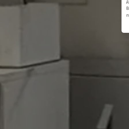
д
В
п