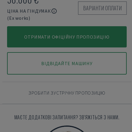
ВАРІАНТИ ОПЛАТИ
ЦІНА НА ГІНДУМАК
(Ex works)
ОТРИМАТИ ОФІЦІЙНУ ПРОПОЗИЦІЮ
ВІДВІДАЙТЕ МАШИНУ
ЗРОБИТИ ЗУСТРІЧНУ ПРОПОЗИЦІЮ
МАЄТЕ ДОДАТКОВІ ЗАПИТАННЯ? ЗВ'ЯЖІТЬСЯ З НАМИ.