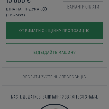
ВАРІАНТИ ОПЛАТИ
ЦІНА НА ГІНДУМАК
(Ex works)
ОТРИМАТИ ОФІЦІЙНУ ПРОПОЗИЦІЮ
ВІДВІДАЙТЕ МАШИНУ
ЗРОБИТИ ЗУСТРІЧНУ ПРОПОЗИЦІЮ
МАЄТЕ ДОДАТКОВІ ЗАПИТАННЯ? ЗВ'ЯЖІТЬСЯ З НАМИ.