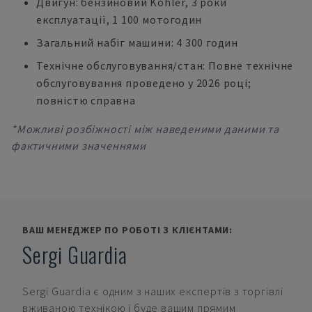
Двигун: бензиновий Kohler, 3 роки
експлуатації, 1 100 мотогодин
Загальний набіг машини: 4 300 годин
Технічне обслуговування/стан: Повне технічне
обслуговування проведено у 2026 році;
повністю справна
*Можливі розбіжності між наведеними даними та
фактичними значеннями
ВАШ МЕНЕДЖЕР ПО РОБОТІ З КЛІЄНТАМИ:
Sergi Guardia
Sergi Guardia
є одним з наших експертів з торгівлі
вживаною технікою і буде вашим прямим