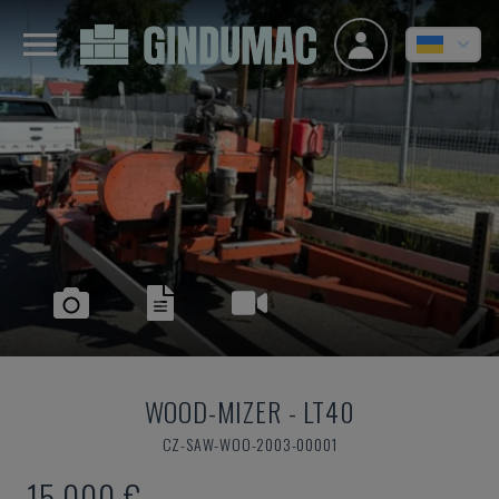
WOOD-MIZER
-
LT40
CZ-SAW-WOO-2003-00001
15.000 €