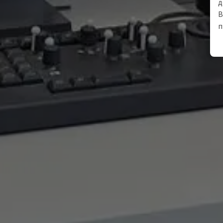
д
В
п