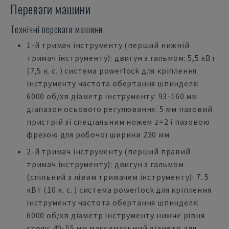
Переваги машини
Технічні переваги машини
1-й тримач інструменту (перший нижній
тримач інструменту): двигун з гальмом: 5,5 кВт
(7,5 к. с. ) система powerlock для кріплення
інструменту частота обертання шпинделя:
6000 об/хв діаметр інструменту: 93-160 мм
діапазон осьового регулювання: 5 мм пазовий
пристрій зі спеціальним ножем z=2 і пазовою
фрезою для робочої ширини 230 мм
2-й тримач інструменту (перший правий
тримач інструменту): двигун з гальмом
(спільний з лівим тримачем інструменту): 7. 5
кВт (10 к. с. ) система powerlock для кріплення
інструменту частота обертання шпинделя:
6000 об/хв діаметр інструменту нижче рівня
столу: 40-55 мм максимальний діаметр для