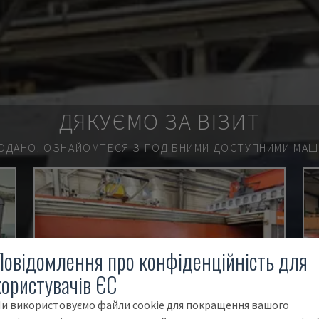
ДЯКУЄМО ЗА ВІЗИТ
ОДАНО.
ОЗНАЙОМТЕСЯ З ПОДІБНИМИ ДОСТУПНИМИ МАШИ
Повідомлення про конфіденційність для
користувачів ЄС
и використовуємо файли cookie для покращення вашого