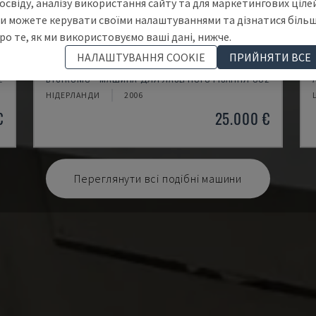
освіду, аналізу використання сайту та для маркетингових цілей
и можете керувати своїми налаштуваннями та дізнатися біль
ро те, як ми використовуємо ваші дані, нижче.
НАЛАШТУВАННЯ COOKIE
ПРИЙНЯТИ ВСЕ
BYSPEED 3015
2
BYSTRONIC - МАШИНА ДЛЯ ЛАЗЕРНОГО РІЗАННЯ CO2
НІДЕРЛАНДИ
2006
€
25.000 €
Переглянути всі подібні машини