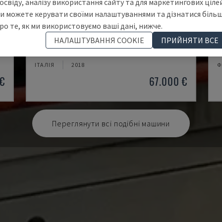
освіду, аналізу використання сайту та для маркетингових цілей
и можете керувати своїми налаштуваннями та дізнатися біль
ро те, як ми використовуємо ваші дані, нижче.
A20
M
НАЛАШТУВАННЯ COOKIE
ПРИЙНЯТИ ВСЕ
ПУ
CITIZEN - ТОКАРНИЙ ВЕРСТАТ ШВЕЙЦАРСЬКОГО ТИПУ
M
ІТАЛІЯ
2018
Ф
€
67.000 €
Переглянути всі подібні машини