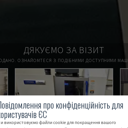
ДЯКУЄМО ЗА ВІЗИТ
ОДАНО.
ОЗНАЙОМТЕСЯ З ПОДІБНИМИ ДОСТУПНИМИ МАШИ
Повідомлення про конфіденційність для
користувачів ЄС
и використовуємо файли cookie для покращення вашого