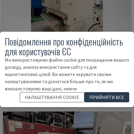
Повідомлення про конфіденційність
для користувачів ЄС
Ми використовуємо файли cookie для покращення вашого
досвіду, аналізу використання сайту та для
ESYM M3 1350
маркетингових цілей. Ви можете керувати своїми
CMS - МАШИНА ДЛЯ ВИДАЛЕННЯ ЗАДИРОК
налаштуваннями та дізнатися більше про те, як ми
БОЛГАРІЯ
2019
використовуємо ваші дані, нижче.
106.000 €
НАЛАШТУВАННЯ COOKIE
ПРИЙНЯТИ ВСЕ