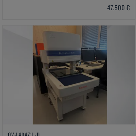
47.500 €
QV-L404Z1L-D