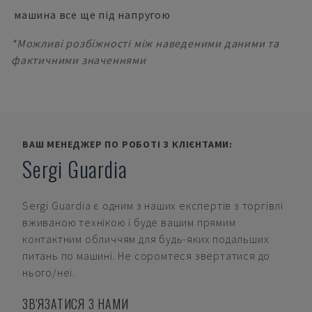
машина все ще під напругою
*Можливі розбіжності між наведеними даними та
фактичними значеннями
ВАШ МЕНЕДЖЕР ПО РОБОТІ З КЛІЄНТАМИ:
Sergi Guardia
Sergi Guardia
є одним з наших експертів з торгівлі
вживаною технікою і буде вашим прямим
контактним обличчям для будь-яких подальших
питань по машині. Не соромтеся звертатися до
нього/неї.
ЗВ'ЯЗАТИСЯ З НАМИ