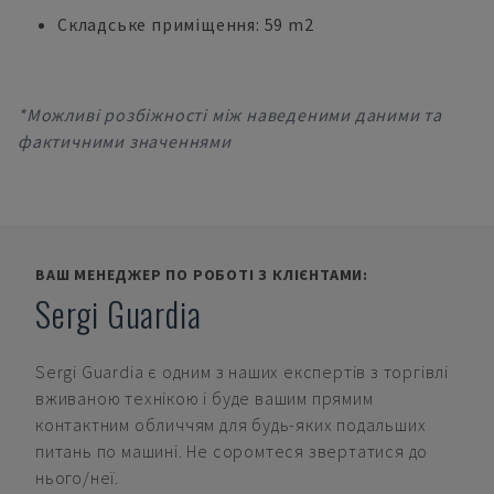
Складське приміщення: 59 m2
*Можливі розбіжності між наведеними даними та
фактичними значеннями
ВАШ МЕНЕДЖЕР ПО РОБОТІ З КЛІЄНТАМИ:
Sergi Guardia
Sergi Guardia
є одним з наших експертів з торгівлі
вживаною технікою і буде вашим прямим
контактним обличчям для будь-яких подальших
питань по машині. Не соромтеся звертатися до
нього/неї.