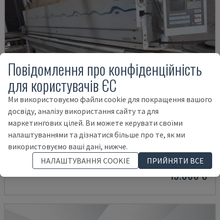
Повідомлення про конфіденційність
для користувачів ЄС
Ми використовуємо файли cookie для покращення вашого
досвіду, аналізу використання сайту та для
маркетингових цілей. Ви можете керувати своїми
KDF 560
налаштуваннями та дізнатися більше про те, як ми
використовуємо ваші дані, нижче.
BRANDT - КРОМКООБЛИЦОВОЧНЫЙ СТАНОК
ІСПАНІЯ
2004
НАЛАШТУВАННЯ COOKIE
ПРИЙНЯТИ ВСЕ
13.000 €