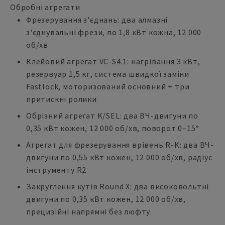
Обробні агрегати
Фрезерування з'єднань: два алмазні
з'єднувальні фрези, по 1,8 кВт кожна, 12 000
об/хв
Клейовий агрегат VC-S4.1: нагрівання 3 кВт,
резервуар 1,5 кг, система швидкої заміни
Fastlock, моторизований основний + три
притискні ролики
Обрізний агрегат K/SEL: два ВЧ-двигуни по
0,35 кВт кожен, 12 000 об/хв, поворот 0–15°
Агрегат для фрезерування врівень R-K: два ВЧ-
двигуни по 0,55 кВт кожен, 12 000 об/хв, радіус
інструменту R2
Закруглення кутів Round X: два високовольтні
двигуни по 0,35 кВт кожен, 12 000 об/хв,
прецизійні напрямні без люфту