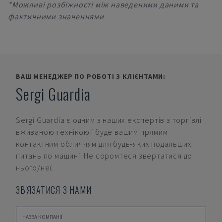
*Можливі розбіжності між наведеними даними та
фактичними значеннями
ВАШ МЕНЕДЖЕР ПО РОБОТІ З КЛІЄНТАМИ:
Sergi Guardia
Sergi Guardia
є одним з наших експертів з торгівлі
вживаною технікою і буде вашим прямим
контактним обличчям для будь-яких подальших
питань по машині. Не соромтеся звертатися до
нього/неї.
ЗВ'ЯЗАТИСЯ З НАМИ