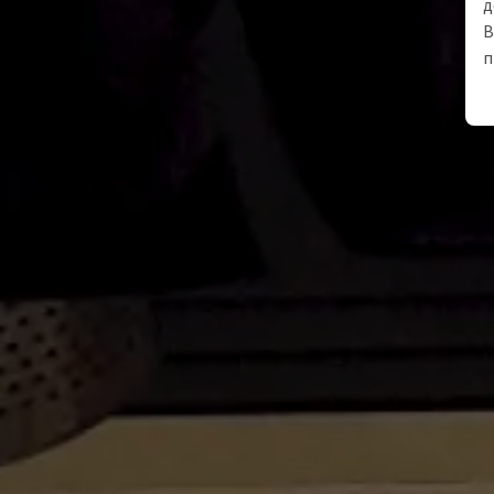
д
В
п