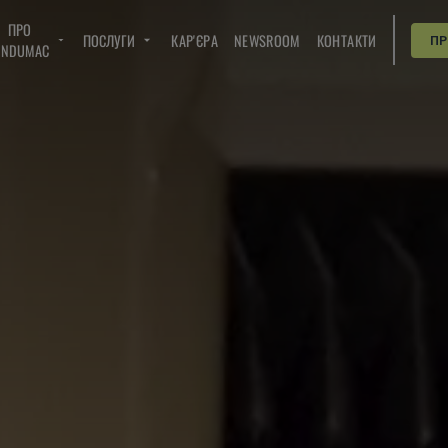
ПРО
ПОСЛУГИ
КАР'ЄРА
NEWSROOM
КОНТАКТИ
П
INDUMAC