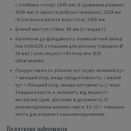
c (глибина столу): 1645 мм/ d (довжина різання):
4300 мм/ h (висота робочої поверхні): 2329 мм
/k (загальна висота верстата): 1430 мм
Бічний виступ стійки: 50 мм (стандарт)
Кріплення до фундаменту: композитний анкер
hva m16x125 з гільзами для розчину (свердло Ø
18 мм) / клас міцності бетону мін. B25
обов'язково.
Продуктивність різання: кут зсуву: великий кут
= менший опір, вища продуктивність. / малий
кут = більший опір, менша потужність // макс.
Товщина листа: o залежить від міцності
матеріалу (див. діаграму в документі). O
рекомендована ширина смуги: 12-15 × товщина
листа для різання з низьким крученням
Додаткова інформація