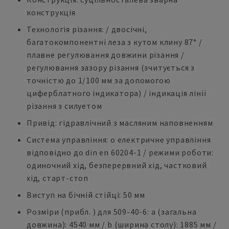
конструкція
Технологія різання: / двосічні,
багатокомпонентні леза з кутом клину 87° /
плавне регулювання довжини різання /
регулювання зазору різання (зчитується з
точністю до 1/100 мм за допомогою
циферблатного індикатора) / індикація лінії
різання з силуетом
Привід: гідравлічний з масляним наповненням
Система управління: o електричне управління
відповідно до din en 60204-1 / режими роботи:
одиночний хід, безперервний хід, частковий
хід, старт-стоп
Виступ на бічній стійці: 50 мм
Розміри (прибл. ) для 509-40-6: a (загальна
довжина): 4540 мм / b (ширина столу): 1885 мм /