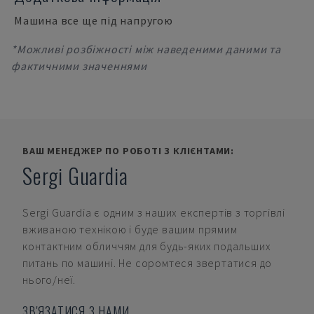
Машина все ще під напругою
*Можливі розбіжності між наведеними даними та
фактичними значеннями
ВАШ МЕНЕДЖЕР ПО РОБОТІ З КЛІЄНТАМИ:
Sergi Guardia
Sergi Guardia
є одним з наших експертів з торгівлі
вживаною технікою і буде вашим прямим
контактним обличчям для будь-яких подальших
питань по машині. Не соромтеся звертатися до
нього/неї.
ЗВ'ЯЗАТИСЯ З НАМИ