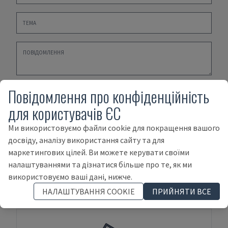
Повідомлення про конфіденційність
Будь ласка
ПОЛІТИКА КОНФІДЕНЦІЙНОСТІ
,
ПРАВИЛА
ТА УМОВИ ПРИДБАННЯ
і
УМОВИ ПРОДАЖУ
для користувачів ЄС
Ми використовуємо файли cookie для покращення вашого
НАДІСЛАТИ
досвіду, аналізу використання сайту та для
маркетингових цілей. Ви можете керувати своїми
налаштуваннями та дізнатися більше про те, як ми
використовуємо ваші дані, нижче.
Умови оплати
НАЛАШТУВАННЯ COOKIE
ПРИЙНЯТИ ВСЕ