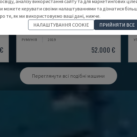
освіду, аналізу використання сайту та для маркетингових цілей
и можете керувати своїми налаштуваннями та дізнатися біль
ро те, як ми використовуємо ваші дані, нижче.
BPS 2004
P
НАЛАШТУВАННЯ COOKIE
ПРИЙНЯТИ ВСЕ
НЯ
BAYKAL - МАШИНА ДЛЯ ПЛАЗМОВОГО РІЗАННЯ
D
РУМУНІЯ
2019
У
 €
52.000 €
Переглянути всі подібні машини