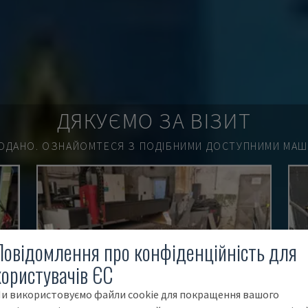
ДЯКУЄМО ЗА ВІЗИТ
ОДАНО.
ОЗНАЙОМТЕСЯ З ПОДІБНИМИ ДОСТУПНИМИ МАШИ
Повідомлення про конфіденційність для
користувачів ЄС
и використовуємо файли cookie для покращення вашого