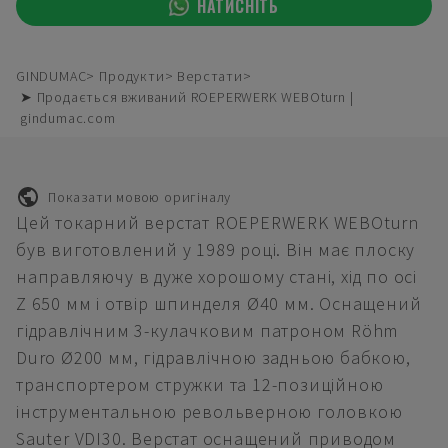
НАТИСНІТЬ
GINDUMAC
Продукти
Верстати
➤ Продається вживаний ROEPERWERK WEBOturn |
gindumac.com
Показати мовою оригіналу
Цей токарний верстат ROEPERWERK WEBOturn
був виготовлений у 1989 році. Він має плоску
направляючу в дуже хорошому стані, хід по осі
Z 650 мм і отвір шпинделя Ø40 мм. Оснащений
гідравлічним 3-кулачковим патроном Röhm
Duro Ø200 мм, гідравлічною задньою бабкою,
транспортером стружки та 12-позиційною
інструментальною револьверною головкою
Sauter VDI30. Верстат оснащений приводом