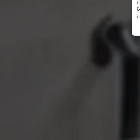
д
В
п