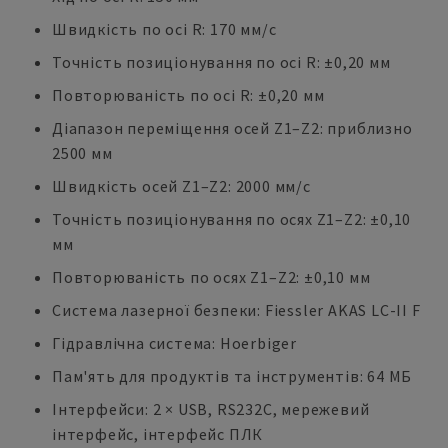
Швидкість по осі R: 170 мм/с
Точність позиціонування по осі R: ±0,20 мм
Повторюваність по осі R: ±0,20 мм
Діапазон переміщення осей Z1–Z2: приблизно
2500 мм
Швидкість осей Z1–Z2: 2000 мм/с
Точність позиціонування по осях Z1–Z2: ±0,10
мм
Повторюваність по осях Z1–Z2: ±0,10 мм
Система лазерної безпеки: Fiessler AKAS LC-II F
Гідравлічна система: Hoerbiger
Пам'ять для продуктів та інструментів: 64 МБ
Інтерфейси: 2 × USB, RS232C, мережевий
інтерфейс, інтерфейс ПЛК