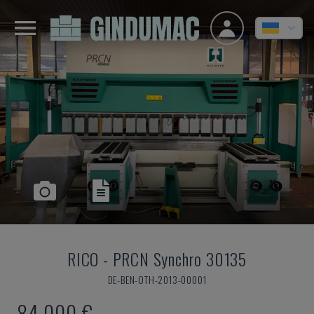
RICO
-
PRCN Synchro 30135
DE-BEN-OTH-2013-00001
84.000 €