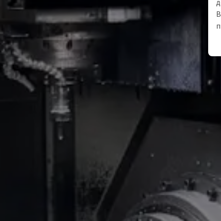
д
В
п