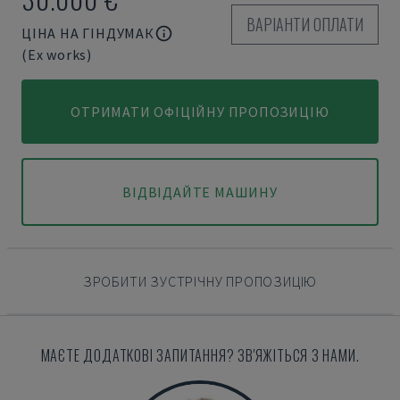
ВАРІАНТИ ОПЛАТИ
ЦІНА НА ГІНДУМАК
(Ex works)
ОТРИМАТИ ОФІЦІЙНУ ПРОПОЗИЦІЮ
ВІДВІДАЙТЕ МАШИНУ
ЗРОБИТИ ЗУСТРІЧНУ ПРОПОЗИЦІЮ
МАЄТЕ ДОДАТКОВІ ЗАПИТАННЯ? ЗВ'ЯЖІТЬСЯ З НАМИ.