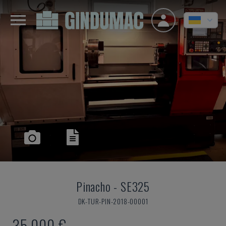
Pinacho
-
SE325
DK-TUR-PIN-2018-00001
35.000 €