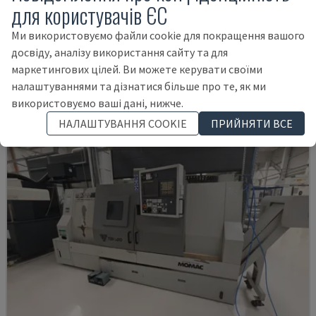
для користувачів ЄС
TH 4610
OPTIMUM - ГОРИЗОНТАЛЬНИЙ ТОКАРНИЙ ВЕРСТАТ
Ми використовуємо файли cookie для покращення вашого
НІМЕЧЧИНА
2018
досвіду, аналізу використання сайту та для
12.000 €
маркетингових цілей. Ви можете керувати своїми
налаштуваннями та дізнатися більше про те, як ми
використовуємо ваші дані, нижче.
НАЛАШТУВАННЯ COOKIE
ПРИЙНЯТИ ВСЕ