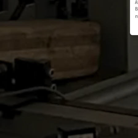
д
В
п