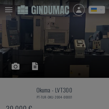
Okuma
-
LVT300
PT-TUR-OKU-2004-00001
30.000 €