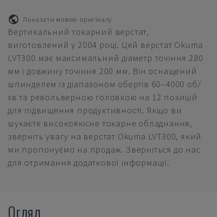
Показати мовою оригіналу
Вертикальний токарний верстат,
виготовлений у 2004 році. Цей верстат Okuma
LVT300 має максимальний діаметр точіння 280
мм і довжину точіння 200 мм. Він оснащений
шпинделем із діапазоном обертів 60–4000 об/
хв та револьверною головкою на 12 позицій
для підвищення продуктивності. Якщо ви
шукаєте високоякісне токарне обладнання,
зверніть увагу на верстат Okuma LVT300, який
ми пропонуємо на продаж. Зверніться до нас
для отримання додаткової інформації.
Огляд