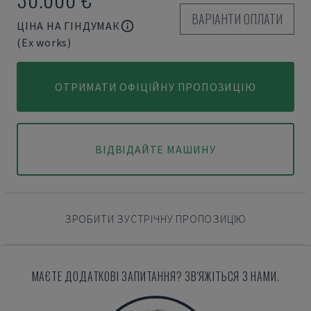
ВАРІАНТИ ОПЛАТИ
ЦІНА НА ГІНДУМАК
(Ex works)
ОТРИМАТИ ОФІЦІЙНУ ПРОПОЗИЦІЮ
ВІДВІДАЙТЕ МАШИНУ
ЗРОБИТИ ЗУСТРІЧНУ ПРОПОЗИЦІЮ
МАЄТЕ ДОДАТКОВІ ЗАПИТАННЯ? ЗВ'ЯЖІТЬСЯ З НАМИ.