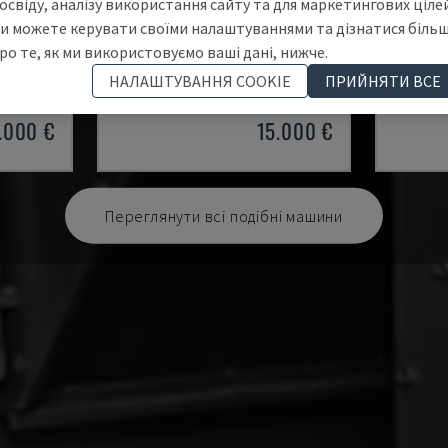
освіду, аналізу використання сайту та для маркетингових цілей
и можете керувати своїми налаштуваннями та дізнатися біль
2VS/300
T4TL
EASY 2
ро те, як ми використовуємо ваші дані, нижче.
SAC - ІНШІ (ДЕРЕВО)
CEFLA - 
НАЛАШТУВАННЯ COOKIE
ПРИЙНЯТИ ВСЕ
ІТАЛІЯ
2004
ПОЛЬЩА
.000 €
15.000 €
Переглянути всі подібні машини