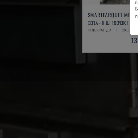
д
В
SMARTPARQUET MRF-
п
CEFLA - ІНШІ (ДЕРЕВО)
НІДЕРЛАНДИ
2011
13