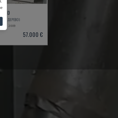
.
ше
000 D
ІНШІ (ДЕРЕВО)
2009
57.000 €