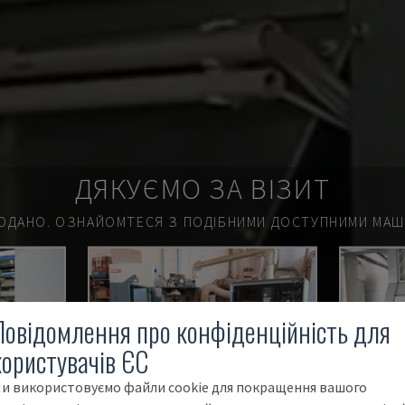
ДЯКУЄМО ЗА ВІЗИТ
ОДАНО.
ОЗНАЙОМТЕСЯ З ПОДІБНИМИ ДОСТУПНИМИ МАШИ
Повідомлення про конфіденційність для
користувачів ЄС
и використовуємо файли cookie для покращення вашого