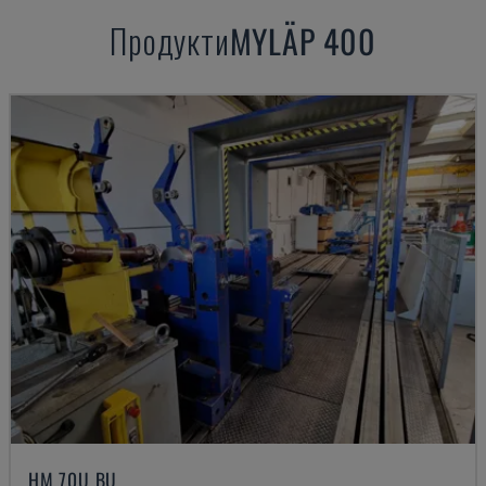
Продукти
MYLÄP
400
HM 70U BU