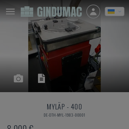
MYLÄP
-
400
DE-OTH-MYL-1983-00001
8.000 €