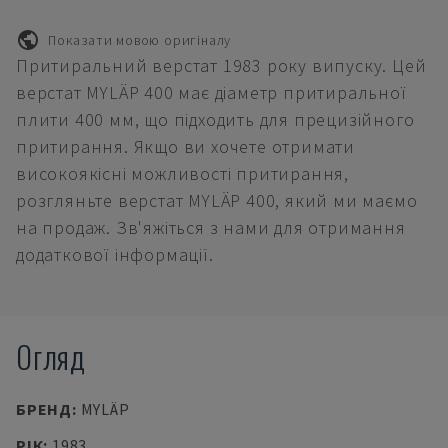
Показати мовою оригіналу
Притиральний верстат 1983 року випуску. Цей
верстат MYLÄP 400 має діаметр притиральної
плити 400 мм, що підходить для прецизійного
притирання. Якщо ви хочете отримати
високоякісні можливості притирання,
розгляньте верстат MYLÄP 400, який ми маємо
на продаж. Зв'яжіться з нами для отримання
додаткової інформації.
Огляд
БРЕНД
:
MYLÄP
РІК
:
1983