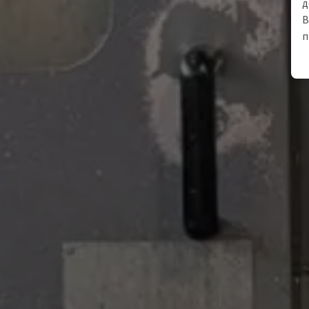
д
В
п