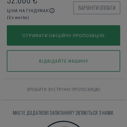
ВАРІАНТИ ОПЛАТИ
ЦІНА НА ГІНДУМАК
(Ex works)
ОТРИМАТИ ОФІЦІЙНУ ПРОПОЗИЦІЮ
ВІДВІДАЙТЕ МАШИНУ
ЗРОБИТИ ЗУСТРІЧНУ ПРОПОЗИЦІЮ
МАЄТЕ ДОДАТКОВІ ЗАПИТАННЯ? ЗВ'ЯЖІТЬСЯ З НАМИ.