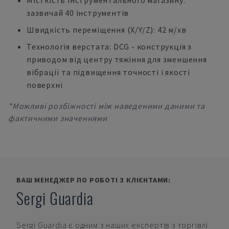
Місткість інструментального магазину:
зазвичай 40 інструментів
Швидкість переміщення (X/Y/Z): 42 м/хв
Технологія верстата: DCG - конструкція з
приводом від центру тяжіння для зменшення
вібрації та підвищення точності і якості
поверхні
*Можливі розбіжності між наведеними даними та
фактичними значеннями
ВАШ МЕНЕДЖЕР ПО РОБОТІ З КЛІЄНТАМИ:
Sergi Guardia
Sergi Guardia
є одним з наших експертів з торгівлі