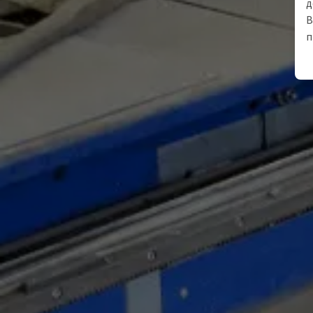
д
В
п