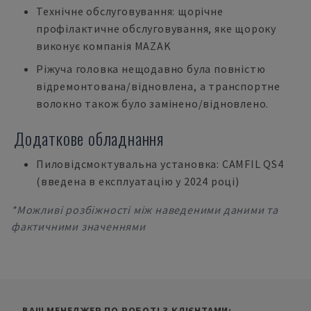
Технічне обслуговування: щорічне
профілактичне обслуговування, яке щороку
виконує компанія MAZAK
Ріжуча головка нещодавно була повністю
відремонтована/відновлена, а транспортне
волокно також було замінено/відновлено.
Додаткове обладнання
Пиловідсмоктувальна установка: CAMFIL QS4
(введена в експлуатацію у 2024 році)
*Можливі розбіжності між наведеними даними та
фактичними значеннями
ВАШ МЕНЕДЖЕР ПО РОБОТІ З КЛІЄНТАМИ: