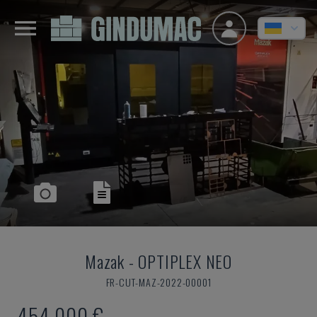
Mazak
-
OPTIPLEX NEO
FR-CUT-MAZ-2022-00001
454.000 €