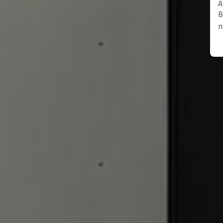
д
В
п