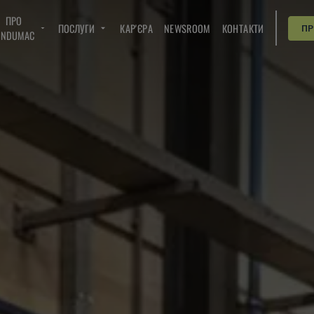
ПРО
ПОСЛУГИ
КАР'ЄРА
NEWSROOM
КОНТАКТИ
П
INDUMAC