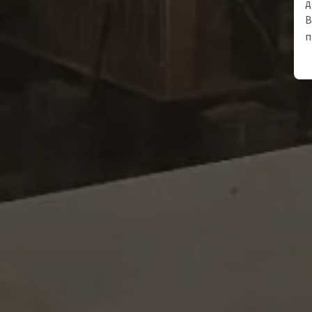
д
В
п