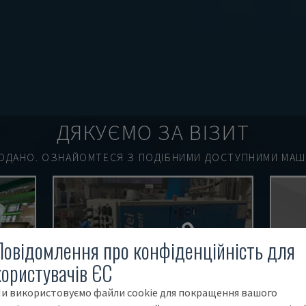
ДЯКУЄМО ЗА ВІЗИТ
ОДАНО.
ОЗНАЙОМТЕСЯ З ПОДІБНИМИ ДОСТУПНИМИ МАШИ
ПРОДАНО
Повідомлення про конфіденційність для
користувачів ЄС
и використовуємо файли cookie для покращення вашого