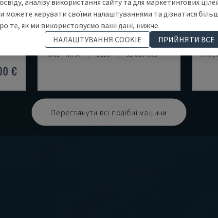
освіду, аналізу використання сайту та для маркетингових цілей
и можете керувати своїми налаштуваннями та дізнатися біль
ро те, як ми використовуємо ваші дані, нижче.
KME 45 XS EXTRUDER
KME 
НАЛАШТУВАННЯ COOKIE
ПРИЙНЯТИ ВСЕ
ЕР
KRAUSS MAFFEI - ОДНОВАЛЬНИЙ ЕКСТРУДЕР
KRAU
НІМЕЧЧИНА
2016
32.000 HRS
НІМЕ
00 €
Переглянути всі подібні машини