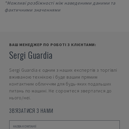
*Можливі розбіжності між наведеними даними та
фактичними значеннями
ВАШ МЕНЕДЖЕР ПО РОБОТІ З КЛІЄНТАМИ:
Sergi Guardia
Sergi Guardia
є одним з наших експертів з торгівлі
вживаною технікою і буде вашим прямим
контактним обличчям для будь-яких подальших
питань по машині. Не соромтеся звертатися до
нього/неї.
ЗВ'ЯЗАТИСЯ З НАМИ