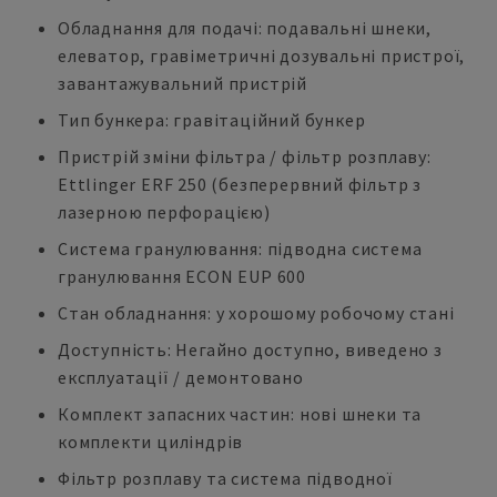
Обладнання для подачі: подавальні шнеки,
елеватор, гравіметричні дозувальні пристрої,
завантажувальний пристрій
Тип бункера: гравітаційний бункер
Пристрій зміни фільтра / фільтр розплаву:
Ettlinger ERF 250 (безперервний фільтр з
лазерною перфорацією)
Система гранулювання: підводна система
гранулювання ECON EUP 600
Стан обладнання: у хорошому робочому стані
Доступність: Негайно доступно, виведено з
експлуатації / демонтовано
Комплект запасних частин: нові шнеки та
комплекти циліндрів
Фільтр розплаву та система підводної