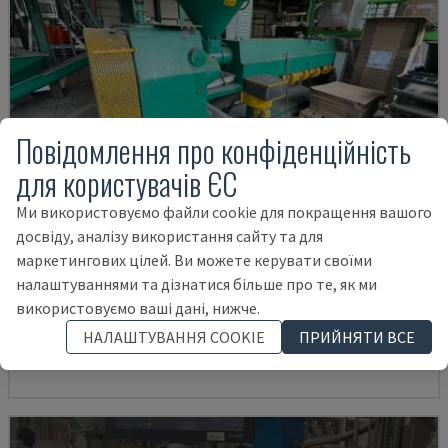
Повідомлення про конфіденційність
для користувачів ЄС
Ми використовуємо файли cookie для покращення вашого
досвіду, аналізу використання сайту та для
маркетингових цілей. Ви можете керувати своїми
PREALPINA 105
налаштуваннями та дізнатися більше про те, як ми
PREALPINA - ОДНОВАЛЬНИЙ ЕКСТРУДЕР
використовуємо ваші дані, нижче.
НІМЕЧЧИНА
1986
НАЛАШТУВАННЯ COOKIE
ПРИЙНЯТИ ВСЕ
70.000 €