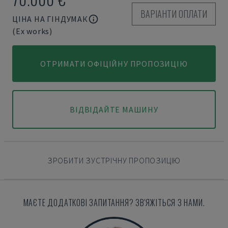
ВАРІАНТИ ОПЛАТИ
ЦІНА НА ГІНДУМАК
(Ex works)
ОТРИМАТИ ОФІЦІЙНУ ПРОПОЗИЦІЮ
ВІДВІДАЙТЕ МАШИНУ
ЗРОБИТИ ЗУСТРІЧНУ ПРОПОЗИЦІЮ
МАЄТЕ ДОДАТКОВІ ЗАПИТАННЯ? ЗВ'ЯЖІТЬСЯ З НАМИ.