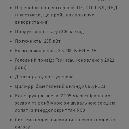
Перероблювані матеріали: ПЕ, ПП, ПВД, ПНД
(пластмаси, що пройшли споживче
використання)
Продуктивність: до 300 кг/год
Потужність: 255 кВт
Електроживлення: 3 × 400 В + N + PE
Головний привід: Faurndau (оновлено у 2021
році)
Дегазація: одноступенева
Циліндр: біметалевий циліндр C60/R121
Конструкція шнека: Ø105 мм зі спіральним
зсувом та ромбічною змішувальною секцією,
лопаті з твердопокриттям RC3
Система подачі сировини: шнекова подача з
силосу