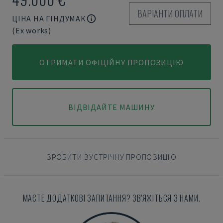
ВАРІАНТИ ОПЛАТИ
ЦІНА НА ГІНДУМАК
(Ex works)
ОТРИМАТИ ОФІЦІЙНУ ПРОПОЗИЦІЮ
ВІДВІДАЙТЕ МАШИНУ
ЗРОБИТИ ЗУСТРІЧНУ ПРОПОЗИЦІЮ
МАЄТЕ ДОДАТКОВІ ЗАПИТАННЯ? ЗВ'ЯЖІТЬСЯ З НАМИ.