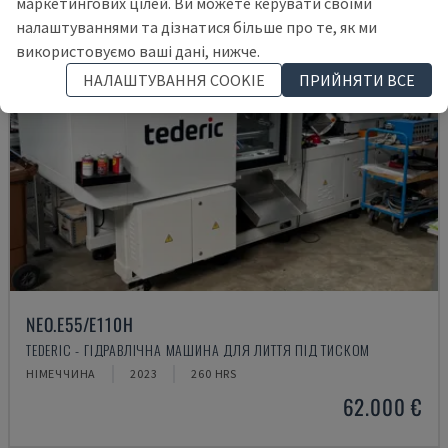
маркетингових цілей. Ви можете керувати своїми
налаштуваннями та дізнатися більше про те, як ми
використовуємо ваші дані, нижче.
НАЛАШТУВАННЯ COOKIE
ПРИЙНЯТИ ВСЕ
NEO.E55/E110H
TEDERIC - ГІДРАВЛІЧНА МАШИНА ДЛЯ ЛИТТЯ ПІД ТИСКОМ
НІМЕЧЧИНА
2023
260 HRS
62.000 €