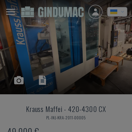
Krauss Maffei
-
420-4300 CX
PL-INJ-KRA-2011-00005
49.000 €