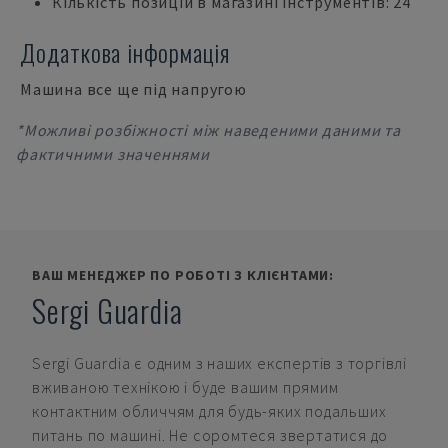
Кількість позицій в магазині інструментів: 24
Додаткова інформація
Машина все ще під напругою
*Можливі розбіжності між наведеними даними та
фактичними значеннями
ВАШ МЕНЕДЖЕР ПО РОБОТІ З КЛІЄНТАМИ:
Sergi Guardia
Sergi Guardia
є одним з наших експертів з торгівлі
вживаною технікою і буде вашим прямим
контактним обличчям для будь-яких подальших
питань по машині. Не соромтеся звертатися до