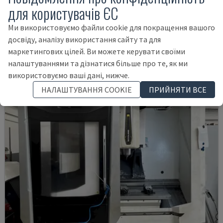
для користувачів ЄС
MYNX 550
DAEWOO - ВЕРТИКАЛЬНИЙ ОБРОБНИЙ ЦЕНТР
Ми використовуємо файли cookie для покращення вашого
досвіду, аналізу використання сайту та для
ІТАЛІЯ
2003
маркетингових цілей. Ви можете керувати своїми
21.000 €
налаштуваннями та дізнатися більше про те, як ми
використовуємо ваші дані, нижче.
НАЛАШТУВАННЯ COOKIE
ПРИЙНЯТИ ВСЕ